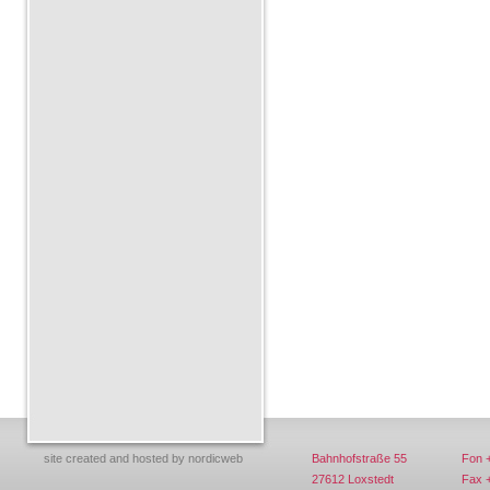
site created and hosted by
nordicweb
Bahnhofstraße 55
Fon +
27612 Loxstedt
Fax +