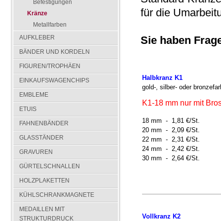
Befestigungen
für die Umarbeit
Kränze
Metallfarben
Sie haben Frage
AUFKLEBER
BÄNDER UND KORDELN
FIGUREN/TROPHÄEN
Halbkranz K1
EINKAUFSWAGENCHIPS
gold-, silber- oder bronzef
EMBLEME
K1-18 mm nur mit Bros
ETUIS
18 mm - 1,81 €/St.
FAHNENBÄNDER
20 mm - 2,09 €/St.
GLASSTÄNDER
22 mm - 2,31 €/St.
24 mm - 2,42 €/St.
GRAVUREN
30 mm - 2,64 €/St.
GÜRTELSCHNALLEN
HOLZPLAKETTEN
KÜHLSCHRANKMAGNETE
MEDAILLEN MIT
Vollkranz K2
STRUKTURDRUCK